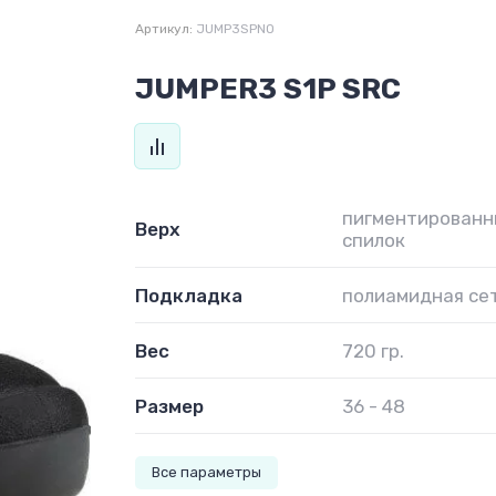
Артикул:
JUMP3SPNO
JUMPER3 S1P SRC
пигментированн
Верх
спилок
Подкладка
полиамидная се
Вес
720 гр.
Размер
36 - 48
Все параметры