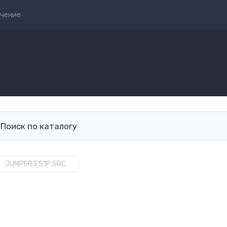
чение
JUMPER3 S1P SRC