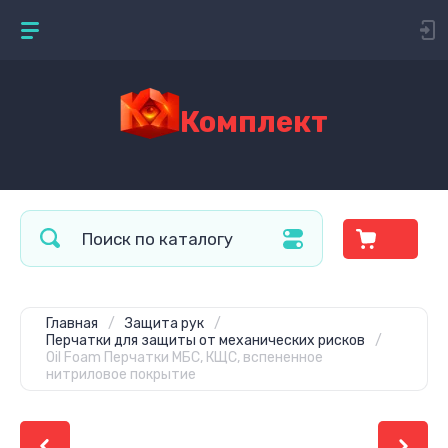
Комплект
Главная
/
Защита рук
/
Перчатки для защиты от механических рисков
/
Oil Foam Перчатки МБС, КЩС, вспененное
нитриловое покрытие