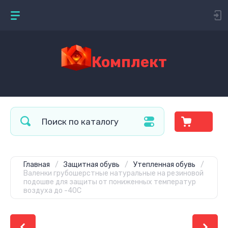
Комплект
Главная
/
Защитная обувь
/
Утепленная обувь
/
Валенки грубошерстные натуральные на резиновой
подошве для защиты от пониженных температур
воздуха до -40С